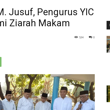
M. Jusuf, Pengurus YIC
ami Ziarah Makam
534
0