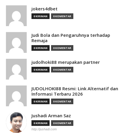
jokers4dbet
0 KIRIMAN
0 KOMENTAR
Judi Bola dan Pengaruhnya terhadap
Remaja
0 KIRIMAN
0 KOMENTAR
judolhoki88 merupakan partner
0 KIRIMAN
0 KOMENTAR
JUDOLHOKI88 Resmi: Link Alternatif dan
Informasi Terbaru 2026
0 KIRIMAN
0 KOMENTAR
Jushadi Arman Saz
0 KIRIMAN
0 KOMENTAR
http://jushadi.com